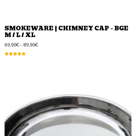
SMOKEWARE | CHIMNEY CAP – BGE
M / L / XL
69,90
€
–
89,90
€
Arvostelu
tuotteesta:
5.00
/ 5