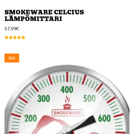
SMOKEWARE CELCIUS
LÄMPÖMITTARI
57,99
€
Arvostelu
tuotteesta:
5.00
/ 5
Ale!