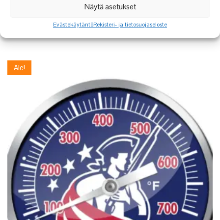
Näytä asetukset
SMOKEWARE LÄMPÖMITTARI
Evästekäytäntö
Rekisteri- ja tietosuojaseloste
46,90
€
39,90
€
Ale!