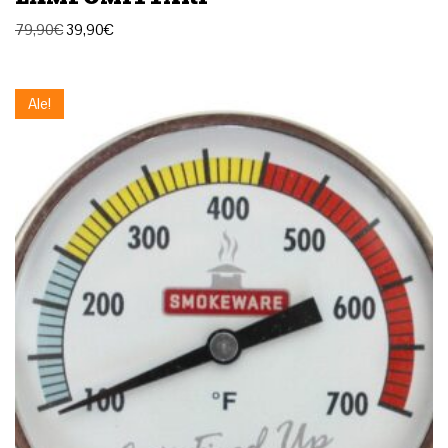
79,90
€
39,90
€
Ale!