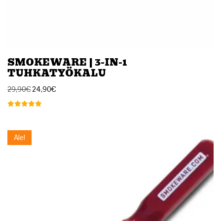
SMOKEWARE | 3-IN-1
TUHKATYÖKALU
29,90
€
24,90
€
Arvostelu
tuotteesta:
5.00
/ 5
Ale!