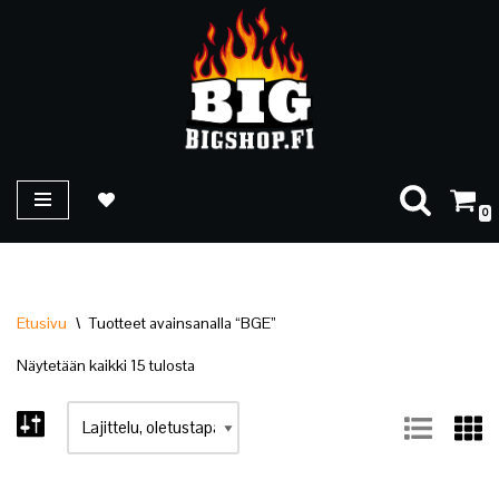
Siirry
suoraan
sisältöön
0
Etusivu
\
Tuotteet avainsanalla “BGE”
Näytetään kaikki 15 tulosta