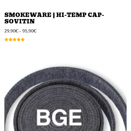
SMOKEWARE | HI-TEMP CAP-
SOVITIN
29,90
€
–
95,90
€
Arvostelu
tuotteesta:
5.00
/ 5