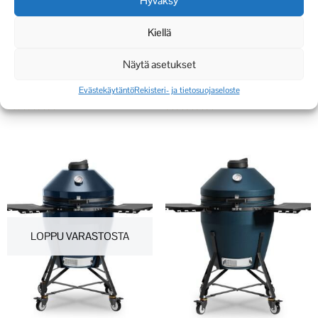
Hyväksy
Kiellä
KAMADO BONO
KAMADO BONO
MINIMO
MINIMO RED
Näytä asetukset
439,00
€
439,00
€
Evästekäytäntö
Rekisteri- ja tietosuojaseloste
Arvostelu
Arvostelu
tuotteesta:
tuotteesta:
5.00
5.00
/ 5
/ 5
LOPPU VARASTOSTA