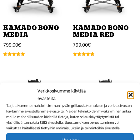
KAMADO BONO
KAMADO BONO
MEDIA
MEDIA RED
799,00
€
799,00
€
Arvostelu
Arvostelu
tuotteesta:
tuotteesta:
5.00
5.00
/ 5
/ 5
Verkkosivumme käyttää
evästeitä.
Tarjotaksemme mahdollisimman hyvän grillauskokemuksen ja verkkosivuston
käytämme sivustollamme evästeitä. Näiden tekniikoiden hyväksyminen antaa
meille mahdollisuuden käsitellä tietoja, kuten selauskäyttäytymistä tai
yksilöllisiä tunnuksia tällä sivustolla. Suostumuksen peruuttaminen voi
vaikuttaa haitallisesti tiettyihin ominaisuuksiin ja toimintoihin sivustolla.