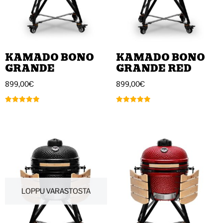
KAMADO BONO
KAMADO BONO
GRANDE
GRANDE RED
899,00
€
899,00
€
Arvostelu
Arvostelu
tuotteesta:
tuotteesta:
5.00
5.00
/ 5
/ 5
LOPPU VARASTOSTA