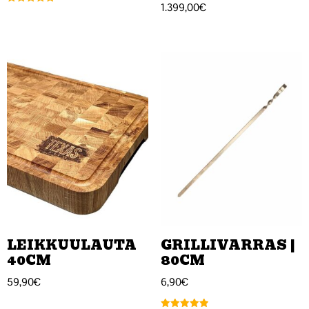
1.399,00
€
Arvostelu
tuotteesta:
5.00
/ 5
LEIKKUULAUTA
GRILLIVARRAS |
40CM
80CM
59,90
€
6,90
€