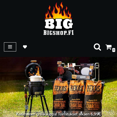
Siirry
suoraan
sisältöön
0
Kotimainen grillikauppa! Toimitukset alkaen 6,99€