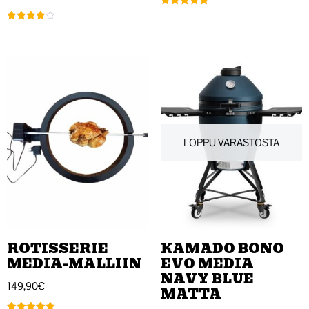
Arvostelu
tuotteesta:
Arvostelu
5.00
tuotteesta:
/ 5
4.00
/ 5
LOPPU VARASTOSTA
ROTISSERIE
KAMADO BONO
MEDIA-MALLIIN
EVO MEDIA
NAVY BLUE
149,90
€
MATTA