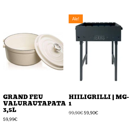
Arvostelu
tuotteesta:
5.00
/ 5
Ale!
GRAND FEU
HIILIGRILLI | MG-
VALURAUTAPATA
1
3,5L
99,90
€
59,90
€
59,99
€