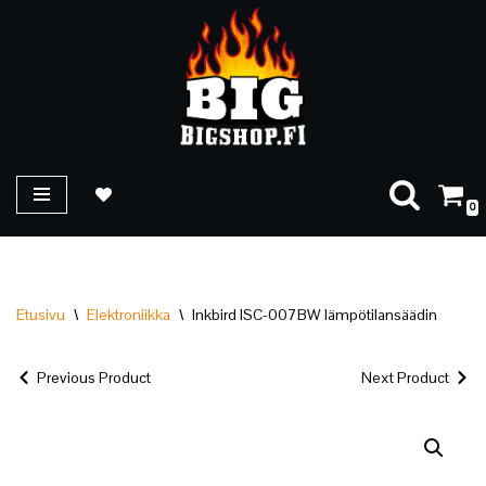
Siirry
suoraan
sisältöön
0
Etusivu
\
Elektroniikka
\
Inkbird ISC-007BW lämpötilansäädin
Previous Product
Next Product