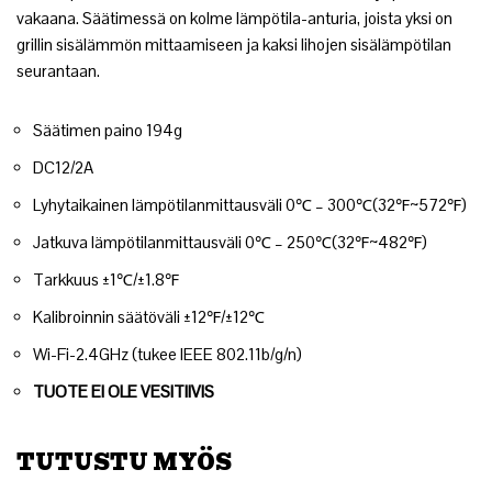
vakaana. Säätimessä on kolme lämpötila-anturia, joista yksi on
grillin sisälämmön mittaamiseen ja kaksi lihojen sisälämpötilan
seurantaan.
Säätimen paino 194g
DC12/2A
Lyhytaikainen lämpötilanmittausväli 0℃ – 300℃(32℉~572℉)
Jatkuva lämpötilanmittausväli 0℃ – 250℃(32℉~482℉)
Tarkkuus ±1℃/±1.8℉
Kalibroinnin säätöväli ±12℉/±12℃
Wi-Fi-2.4GHz (tukee IEEE 802.11b/g/n)
TUOTE EI OLE VESITIIVIS
TUTUSTU MYÖS