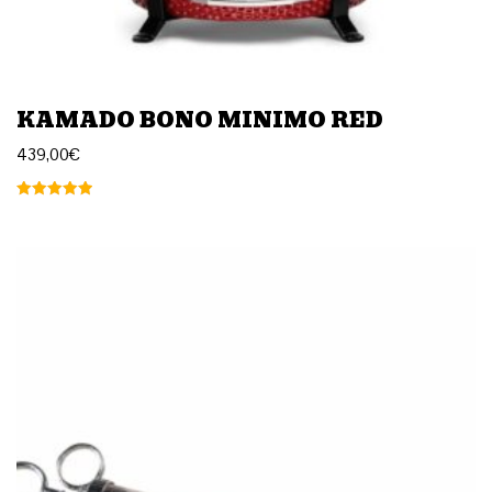
KAMADO BONO MINIMO RED
439,00
€
Arvostelu
tuotteesta:
5.00
/ 5