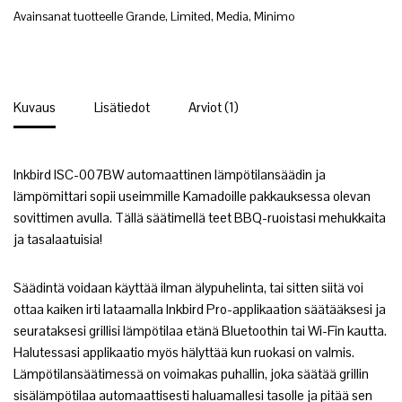
Avainsanat tuotteelle
Grande
,
Limited
,
Media
,
Minimo
Kuvaus
Lisätiedot
Arviot (1)
Inkbird ISC-007BW automaattinen lämpötilansäädin ja
lämpömittari sopii useimmille Kamadoille pakkauksessa olevan
sovittimen avulla. Tällä säätimellä teet BBQ-ruoistasi mehukkaita
ja tasalaatuisia!
Säädintä voidaan käyttää ilman älypuhelinta, tai sitten siitä voi
ottaa kaiken irti lataamalla Inkbird Pro-applikaation säätääksesi ja
seurataksesi grillisi lämpötilaa etänä Bluetoothin tai Wi-Fin kautta.
Halutessasi applikaatio myös hälyttää kun ruokasi on valmis.
Lämpötilansäätimessä on voimakas puhallin, joka säätää grillin
sisälämpötilaa automaattisesti haluamallesi tasolle ja pitää sen