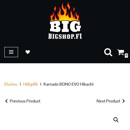
Siirry
suoraan
sisältöön
0
Etusivu
\
Hiiligrillit
\
Kamado BONO EVO Hibachi
Previous Product
Next Product