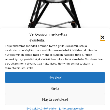
Verkkosivumme käyttää
evästeitä.
Tarjotaksemme mahdollisimman hyvän grillauskokemuksen ja
verkkosivuston käytämme sivustollamme evästeitä. Näiden tekniikoiden
hyväksyminen antaa meille mahdollisuuden käsitellä tietoja, kuten
KAMADO BONO GRANDE
selauskäyttäytymistä tai yksilöllisiä tunnuksia tällä sivustolla. Suostumuksen
peruuttaminen voi vaikuttaa haitallisesti tiettyihin ominaisuuksiin ja
899,00
€
toimintoihin sivustolla.
Hyväksy
Arvostelu
tuotteesta:
5.00
/ 5
Kiellä
Näytä asetukset
TUTUSTU MYÖS
Evästekäytäntö
Rekisteri- ja tietosuojaseloste