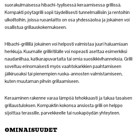
suorakulmaisessa hibachi-tyylisessä keraamisessa grillissä.
Kompakti pöytägrilli sopii täydellisesti tunnelmallisiin ja rentoihin
ulkoiltoihin, joissa ruoanlaitto on osa yhdessäoloa ja jokainen voi
osallistua grillauskokemukseen.
Hibachi-grillillä jokainen voi helposti valmistaa juuri haluamiaan
herkkuja. Kuumalle grilliritilälle voi nopeasti asettaa esimerkiksi
naudanlihaa, katkarapuvartaita tai omia suosikkivihanneksia. Grilli
soveltuu erinomaisesti myös vaahtokarkkien paahtamiseen
jälkiruoaksi tai pienempien ruoka-annosten valmistamiseen,
kuten muutaman pihvin grillaamiseen.
Keraaminen rakenne varaa lämpöä tehokkaasti ja takaa tasaisen
grillaustuloksen. Kompaktin kokonsa ansiosta grilli on helppo
sijoittaa terassille, parvekkeelle tai ruokapöydän yhteyteen.
OMINAISUUDET