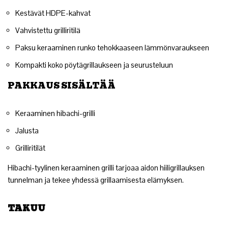
Kestävät HDPE-kahvat
Vahvistettu grilliritilä
Paksu keraaminen runko tehokkaaseen lämmönvaraukseen
Kompakti koko pöytägrillaukseen ja seurusteluun
PAKKAUS SISÄLTÄÄ
Keraaminen hibachi-grilli
Jalusta
Grilliritilät
Hibachi-tyylinen keraaminen grilli tarjoaa aidon hiiligrillauksen
tunnelman ja tekee yhdessä grillaamisesta elämyksen.
TAKUU