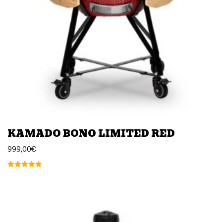
KAMADO BONO LIMITED RED
999,00
€
Arvostelu
tuotteesta:
5.00
/ 5