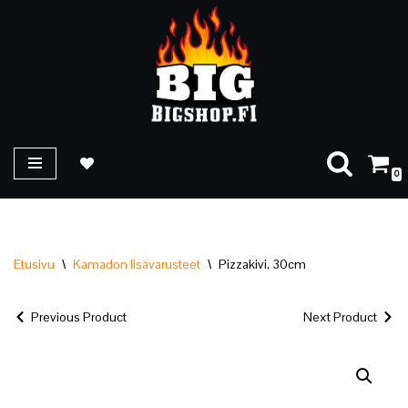
Siirry
suoraan
sisältöön
0
Etusivu
\
Kamadon lisävarusteet
\
Pizzakivi, 30cm
Previous Product
Next Product