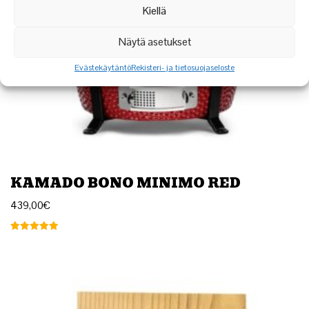
Kiellä
Näytä asetukset
Evästekäytäntö
Rekisteri- ja tietosuojaseloste
KAMADO BONO MINIMO RED
439,00
€
Arvostelu
tuotteesta:
5.00
/ 5