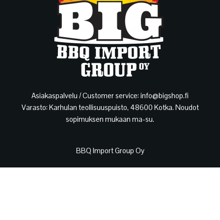
Asiakaspalvelu / Customer service: info@bigshop.fi
Varasto: Karhulan teollisuuspuisto, 48600 Kotka. Noudot
sopimuksen mukaan ma-su.
BBQ Import Group Oy
Y-tunnus: 3134335-6
Toimisto: Lasimestarintie 5, 48600 Kotka