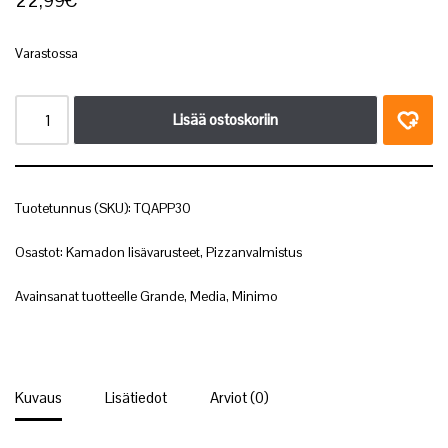
22,99
€
Varastossa
Lisää ostoskoriin
Tuotetunnus (SKU):
TQAPP30
Osastot:
Kamadon lisävarusteet
,
Pizzanvalmistus
Avainsanat tuotteelle
Grande
,
Media
,
Minimo
Kuvaus
Lisätiedot
Arviot (0)