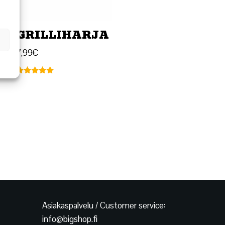
GRILLIHARJA
I
7,99
€
Arvostelu
tuotteesta:
5.00
/ 5
Asiakaspalvelu / Customer service:
info@bigshop.fi