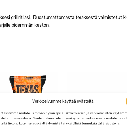
aksesi grilliritiläsi. Ruostumattomasta teräksestä valmistetut k
arjalle pidemmän keston.
Verkkosivumme käyttää evästeitä.
jotaksemme mahdollisimman hyvän grillauskokemuksen ja verkkosivuston käytäm
ustollamme evästeitä. Näiden tekniikoiden hyväksyminen antaa meille mahdollisuu
itellä tietoja, kuten selauskäyttäytymistä tai yksilöllisiä tunnuksia tällä sivustolla.