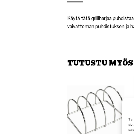
Käytä tätä grilliharjaa puhdista
vaivattoman puhdistuksen ja h
TUTUSTU MYÖS
Tar
siv
käs