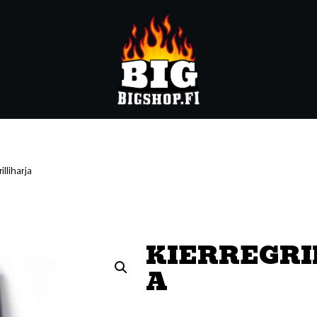
illiharja
KIERREGRI
A