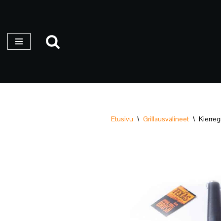
Siirry
suoraan
sisältöön
Etusivu
\
Grillausvälineet
\
Kierregr