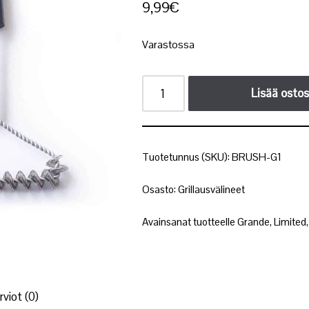
9,99
€
Varastossa
Lisää ostos
Tuotetunnus (SKU):
BRUSH-G1
Osasto:
Grillausvälineet
Avainsanat tuotteelle
Grande
,
Limited
rviot (0)