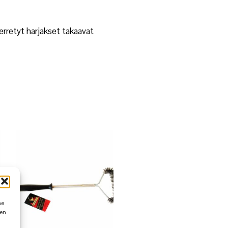
ierretyt harjakset takaavat
me
den