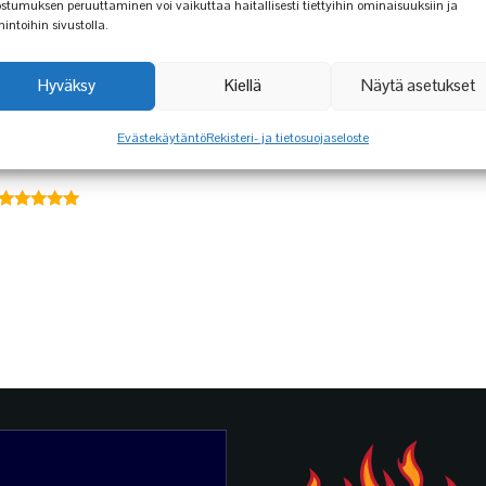
stumuksen peruuttaminen voi vaikuttaa haitallisesti tiettyihin ominaisuuksiin ja
mintoihin sivustolla.
Hyväksy
Kiellä
Näytä asetukset
LEHTIPUUHIILI
PIZZALEIKKUR
10KG
Evästekäytäntö
Rekisteri- ja tietosuojaseloste
7,99
€
26,90
€
Arvostelu
tuotteesta:
5.00
/ 5