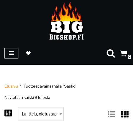
Siirry
suoraan
sisältöön
0
Etusivu
\
Tuotteet avainsanalla “Saslik”
Näytetään kaikki 9 tulosta