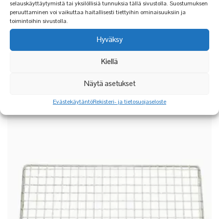
selauskäyttäytymistä tai yksilöllisiä tunnuksia tällä sivustolla. Suostumuksen
peruuttaminen voi vaikuttaa haitallisesti tiettyihin ominaisuuksiin ja
toimintoihin sivustolla.
Hyväksy
HIILIGRILLI | MGL-3
Kiellä
279,90
€
149,90
€
Näytä asetukset
Evästekäytäntö
Rekisteri- ja tietosuojaseloste