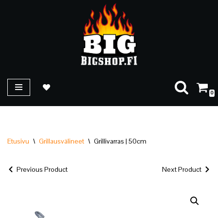
Siirry
suoraan
sisältöön
0
Etusivu
\
Grillausvälineet
\
Grillivarras | 50cm
Previous Product
Next Product