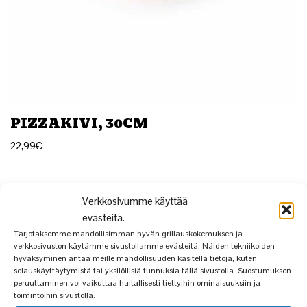
PIZZAKIVI, 30CM
22,99
€
Verkkosivumme käyttää
evästeitä.
Tarjotaksemme mahdollisimman hyvän grillauskokemuksen ja
verkkosivuston käytämme sivustollamme evästeitä. Näiden tekniikoiden
hyväksyminen antaa meille mahdollisuuden käsitellä tietoja, kuten
selauskäyttäytymistä tai yksilöllisiä tunnuksia tällä sivustolla. Suostumuksen
peruuttaminen voi vaikuttaa haitallisesti tiettyihin ominaisuuksiin ja
toimintoihin sivustolla.