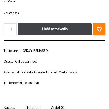
7,99
€
Varastossa
Lisää ostoskoriin
Tuotetunnus (SKU):
IESMAS50
Osasto:
Grillausvälineet
Avainsanat tuotteelle
Grande
,
Limited
,
Media
,
Saslik
Tuotemerkki:
Texas Club
Kuvaus
Lisätiedot
Arviot (0)