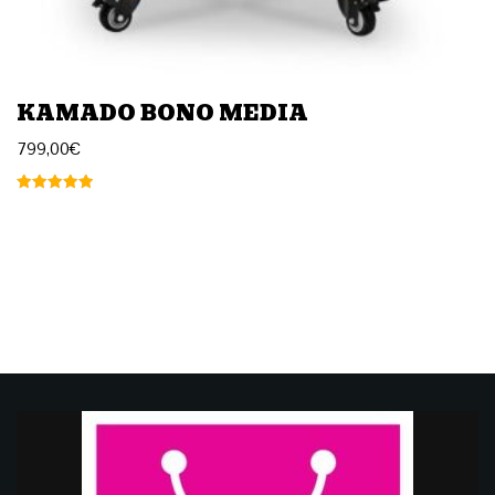
KAMADO BONO MEDIA
799,00
€
Arvostelu
tuotteesta:
5.00
/ 5