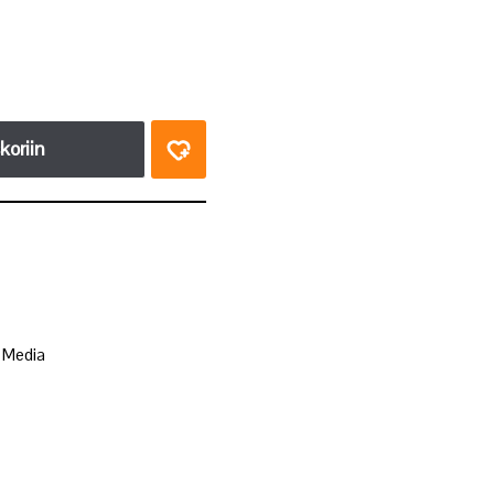
koriin
,
Media