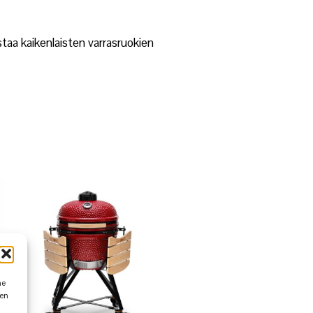
aa kaikenlaisten varrasruokien
me
den