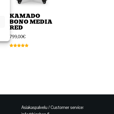
KAMADO
BONO MEDIA
RED
I
799,00
€
Arvostelu
tuotteesta:
5.00
/ 5
Asiakaspalvelu / Customer service: