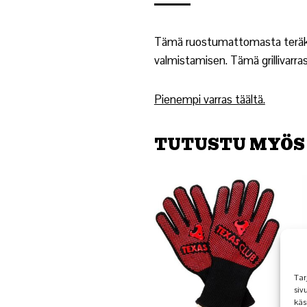
Tämä ruostumattomasta teräkses
valmistamisen. Tämä grillivarras
Pienempi varras täältä.
TUTUSTU MYÖS
Tar
siv
käs