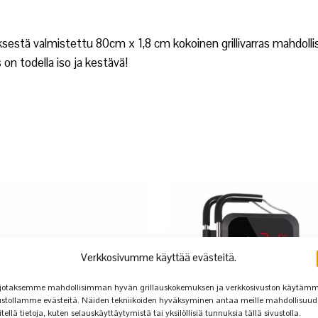
tä valmistettu 80cm x 1,8 cm kokoinen grillivarras mahdollist
 on todella iso ja kestävä!
Verkkosivumme käyttää evästeitä.
jotaksemme mahdollisimman hyvän grillauskokemuksen ja verkkosivuston käytäm
ustollamme evästeitä. Näiden tekniikoiden hyväksyminen antaa meille mahdollisuu
itellä tietoja, kuten selauskäyttäytymistä tai yksilöllisiä tunnuksia tällä sivustolla.