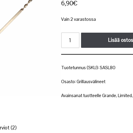
6,90
€
Vain 2 varastossa
Lisää ostos
Tuotetunnus (SKU):
SASL80
Osasto:
Grillausvälineet
Avainsanat tuotteelle
Grande
,
Limited
rviot (2)