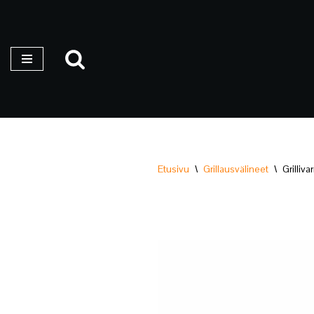
Siirry
suoraan
sisältöön
Etusivu
\
Grillausvälineet
\
Grilliv