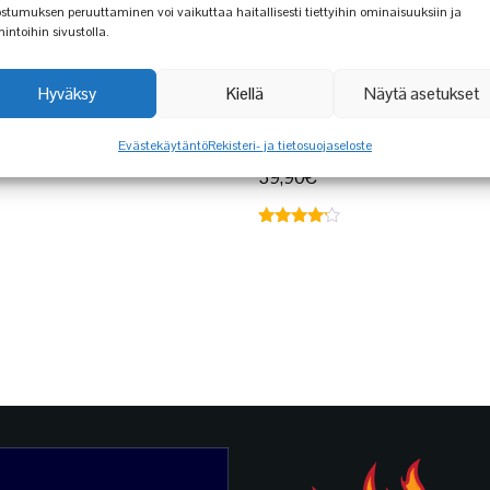
stumuksen peruuttaminen voi vaikuttaa haitallisesti tiettyihin ominaisuuksiin ja
mintoihin sivustolla.
Hyväksy
Kiellä
Näytä asetukset
PIZZALEIKKURI
INKBIRD IBT-2X
LÄMPÖMITTAR
7,99
€
Evästekäytäntö
Rekisteri- ja tietosuojaseloste
39,90
€
Arvostelu
tuotteesta:
4.00
/ 5