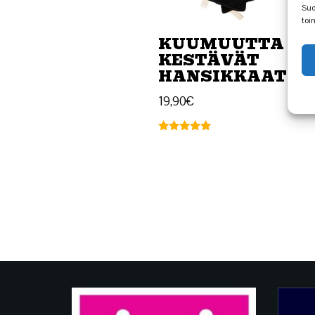
Suo
toi
KUUMUUTTA
KESTÄVÄT
HANSIKKAAT
19,90
€
Arvostelu
tuotteesta:
5.00
/ 5