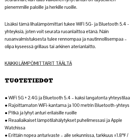
pienemmille paloille ja herkille ruoille.
Lisäksi tämä lihalämpömittari tukee WiFi 5G- ja Bluetooth 5.4 -
yhteyksiä, joten voit seurata ruoanlaittoa etänä. Näin
ruoanvalmistuksesta tulee rennompaa ja nautinnollisempaa –
olipa kyseessä grillaus tai arkinen aterianlaitto.
KAIKKI LÄMPÖMITTARIT TÄÄLTÄ
TUOTETIEDOT
● WiFi 5G + 2.4G ja Bluetooth 5.4 – kaksi langatonta yhteystilaa
● Rajoittamaton WiFi-kantama ja 100 metrin Bluetooth-yhteys
● Pitkä ja lyhyt anturi erilaisille ruoille
● Reaaliaikaiset lämpötilahälytykset puhelimessasi ja Apple
Watchissa
● Erittäin nopea anturivaste – alle sekunnissa, tarkkuus ±1.8℉ /