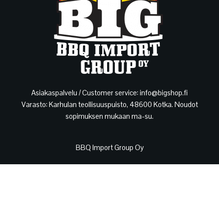
Asiakaspalvelu / Customer service: info@bigshop.fi
Varasto: Karhulan teollisuuspuisto, 48600 Kotka. Noudot
sopimuksen mukaan ma-su.
BBQ Import Group Oy
Y-tunnus: 3134335-6
Toimisto: Lasimestarintie 5, 48600 Kotka