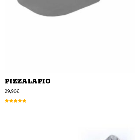
PIZZALAPIO
29,90
€
Arvostelu
tuotteesta:
5.00
/ 5