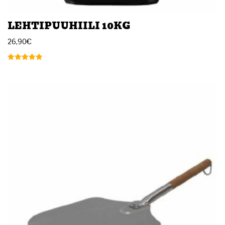
LEHTIPUUHIILI 10KG
26,90
€
Arvostelu
tuotteesta:
5.00
/ 5