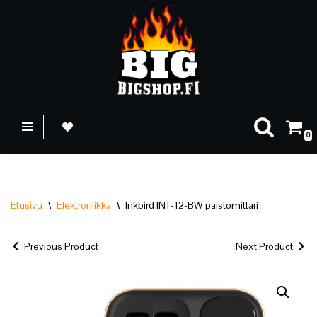
Siirry
suoraan
sisältöön
0
Etusivu
\
Elektroniikka
\
Inkbird INT-12-BW paistomittari
Previous Product
Next Product