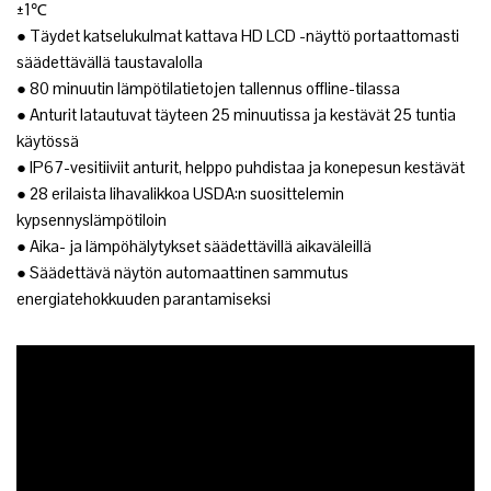
±1℃
● Täydet katselukulmat kattava HD LCD -näyttö portaattomasti
säädettävällä taustavalolla
● 80 minuutin lämpötilatietojen tallennus offline-tilassa
● Anturit latautuvat täyteen 25 minuutissa ja kestävät 25 tuntia
käytössä
● IP67-vesitiiviit anturit, helppo puhdistaa ja konepesun kestävät
● 28 erilaista lihavalikkoa USDA:n suosittelemin
kypsennyslämpötiloin
● Aika- ja lämpöhälytykset säädettävillä aikaväleillä
● Säädettävä näytön automaattinen sammutus
energiatehokkuuden parantamiseksi