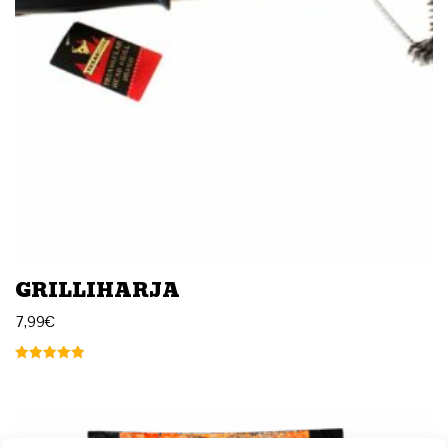
GRILLIHARJA
7,99
€
Arvostelu
tuotteesta:
5.00
/ 5