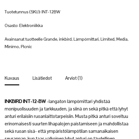
Tuotetunnus (SKU):
INT-12BW
Osasto:
Elektroniikka
Avainsanat tuotteelle
Grande
,
inkbird
,
Lämpömittari
,
Limited
,
Media
,
Minimo
,
Picnic
Kuvaus
Lisätiedot
Arviot (1)
INKBIRD INT-12-BW
-langaton lämpömittari yhdistää
monipuolisuuden ja tarkkuuden, ja siinä on sekä pitkä että lyhyt
anturi erilaisiin ruoanlaittotarpeisiin. Musta pitkä anturi soveltuu
erinomaisesti suurten lihapalojen paistamiseen ja mahdollistaa
sekä ruoan sisä- että ympäristölämpötilan samanaikaisen
seurannan, kun taas valkoinen lyhyt anturi on täydellinen