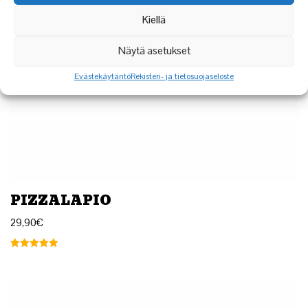
Kiellä
Näytä asetukset
Evästekäytäntö
Rekisteri- ja tietosuojaseloste
PIZZALAPIO
29,90
€
Arvostelu
tuotteesta:
5.00
/ 5