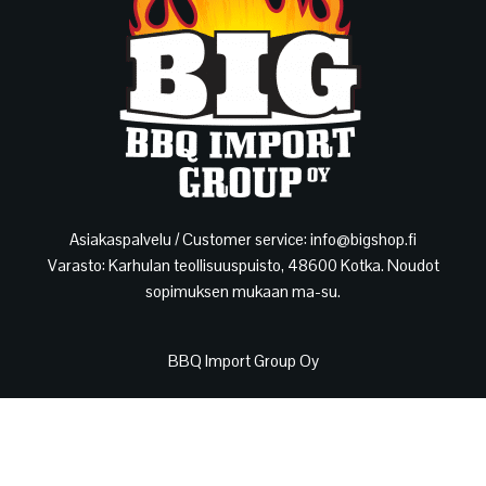
Asiakaspalvelu / Customer service: info@bigshop.fi
Varasto: Karhulan teollisuuspuisto, 48600 Kotka. Noudot
sopimuksen mukaan ma-su.
BBQ Import Group Oy
Y-tunnus: 3134335-6
Toimisto: Lasimestarintie 5, 48600 Kotka