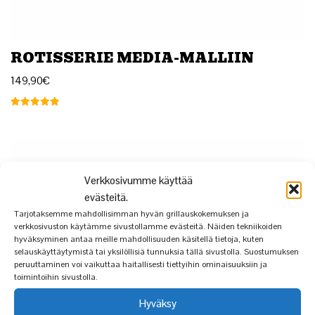
ROTISSERIE MEDIA-MALLIIN
149,90
€
Arvostelu
tuotteesta:
5.00
/ 5
Verkkosivumme käyttää
evästeitä.
Tarjotaksemme mahdollisimman hyvän grillauskokemuksen ja
verkkosivuston käytämme sivustollamme evästeitä. Näiden tekniikoiden
hyväksyminen antaa meille mahdollisuuden käsitellä tietoja, kuten
selauskäyttäytymistä tai yksilöllisiä tunnuksia tällä sivustolla. Suostumuksen
peruuttaminen voi vaikuttaa haitallisesti tiettyihin ominaisuuksiin ja
toimintoihin sivustolla.
Hyväksy