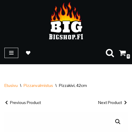
Siirry
suoraan
sisältöön
0
Etusivu
\
Pizzanvalmistus
\
Pizzakivi, 42cm
Previous Product
Next Product