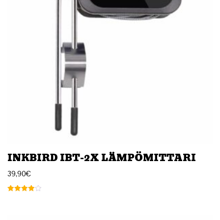
INKBIRD IBT-2X LÄMPÖMITTARI
39,90
€
Arvostelu
tuotteesta:
4.00
/ 5