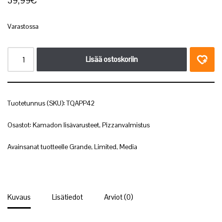
39,99
€
Varastossa
Lisää ostoskoriin
Tuotetunnus (SKU):
TQAPP42
Osastot:
Kamadon lisävarusteet
,
Pizzanvalmistus
Avainsanat tuotteelle
Grande
,
Limited
,
Media
Kuvaus
Lisätiedot
Arviot (0)