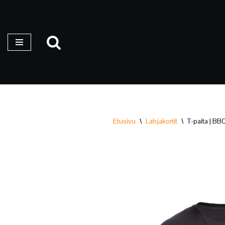
Siirry
suoraan
sisältöön
Etusivu
\
Lahjakortit
\
T-paita | BB