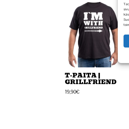
Tar
siv
käs
Suo
toi
T-PAITA |
GRILLFRIEND
19,90
€