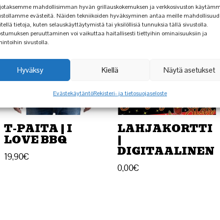
jotaksemme mahdollisimman hyvän grillauskokemuksen ja verkkosivuston käytäm
ustollamme evästeitä. Näiden tekniikoiden hyväksyminen antaa meille mahdollisuu
itellä tietoja, kuten selauskäyttäytymistä tai yksilöllisiä tunnuksia tällä sivustolla.
stumuksen peruuttaminen voi vaikuttaa haitallisesti tiettyihin ominaisuuksiin ja
mintoihin sivustolla.
Hyväksy
Kiellä
Näytä asetukset
Evästekäytäntö
Rekisteri- ja tietosuojaseloste
T-PAITA | I
LAHJAKORTTI
LOVE BBQ
|
DIGITAALINEN
19,90
€
0,00
€