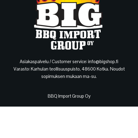
Asiakaspalvelu / Customer service: info@bigshop.fi
Varasto: Karhulan teollisuuspuisto, 48600 Kotka. Noudot
sopimuksen mukaan ma-su.
BBQ Import Group Oy
Y-tunnus: 3134335-6
Toimisto: Lasimestarintie 5, 48600 Kotka