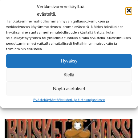
Verkkosivumme käyttää
evästeitä.
Tarjotaksemme mahdollisimman hyvän grillauskokemuksen ja
verkkosivuston käytämme sivustollamme evästeitä. Näiden tekniikoiden
hyväksyminen antaa meille mahdollisuuden käsitellä tietoja, kuten
selauskäyttäytymistä tai yksilöllisiä tunnuksia tällä sivustolla. Suostumuksen
peruuttaminen voi vaikuttaa haitallisesti tiettyihin ominaisuuksiin ja
toimintoihin sivustolla.
Hyväksy
Kiellä
Näytä asetukset
T-PAITA | I LOVE BBQ
Evästekäytäntö
Rekisteri- ja tietosuojaseloste
19,90
€