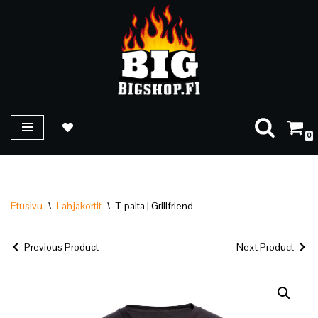
Siirry
suoraan
sisältöön
0
Etusivu
\
Lahjakortit
\
T-paita | Grillfriend
Previous Product
Next Product